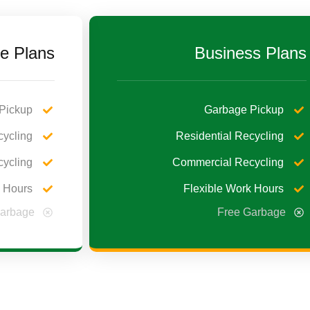
e Plans
Business Plans
Pickup
Garbage Pickup
cycling
Residential Recycling
ycling
Commercial Recycling
k Hours
Flexible Work Hours
Garbage
Free Garbage