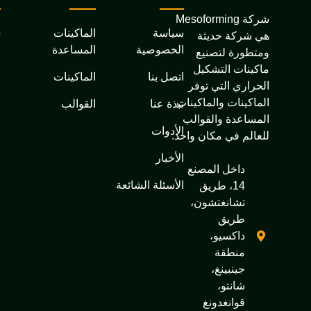
شركة Mesoforming
سياسة
الماكينات
o
هي شركة حديثة
الخصوصية
المساعدة
ومتطورة لتصنيع
ماكينات التشكيل
اتصل بنا
الماكينات
الحراري التي توفر
الماكينات والماكينات
نبذة عنا
القوالب
المساعدة والقوالب
الأدوات
للعالم في مكان واحد.
الأخبار
داخل المصنع
الأسئلة الشائعة
14، طريق
تشانغتشون،
طريق
داكسيو،
منطقة
جينبينغ،
شانتو،
قوانغدونغ