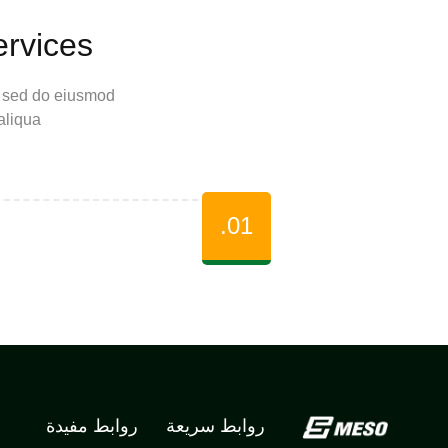
ervices
t, sed do eiusmod
aliqua
01.
روابط سريعة
روابط مفيدة
ا