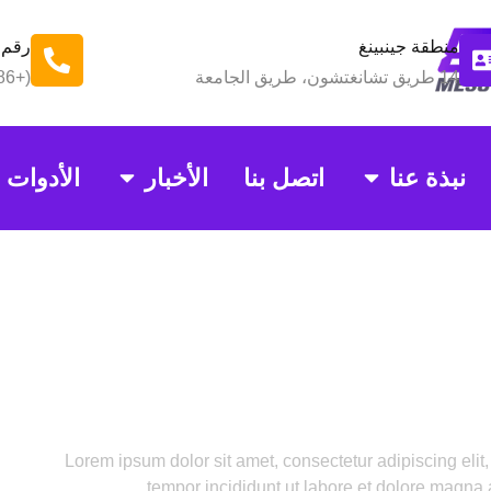
منطقة جينبينغ
رقم 
14 طريق تشانغتشون، طريق الجامعة
(+86)18025612076
نبذة عنا
اتصل بنا
الأخبار
الأدوات
Our Pricing
Lorem ipsum dolor sit amet, consectetur adipiscing eli
tempor incididunt ut labore et dolore magna 