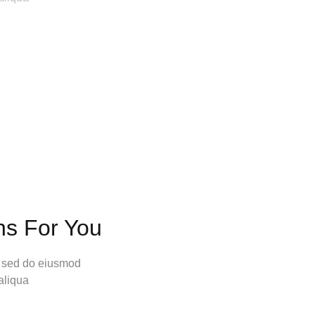
ns For You
t, sed do eiusmod
aliqua