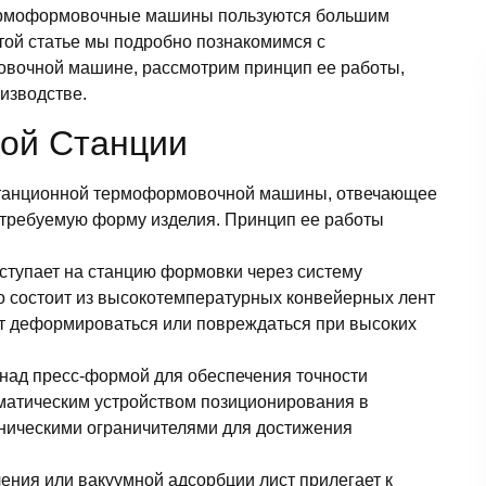
термоформовочные машины пользуются большим
этой статье мы подробно познакомимся с
вочной машине, рассмотрим принцип ее работы,
изводстве.
ой Станции
останционной термоформовочной машины, отвечающее
в требуемую форму изделия. Принцип ее работы
оступает на станцию формовки через систему
о состоит из высокотемпературных конвейерных лент
дет деформироваться или повреждаться при высоких
 над пресс-формой для обеспечения точности
матическим устройством позиционирования в
аническими ограничителями для достижения
ения или вакуумной адсорбции лист прилегает к