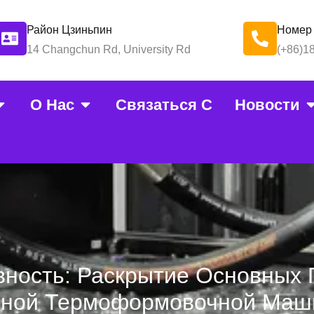
Район Цзиньпин
Номер
14 Changchun Rd, University Rd
(+86)1
О Нас
Связаться С
Новости
ность: Раскрытие Основных 
нной Термоформовочной Ма