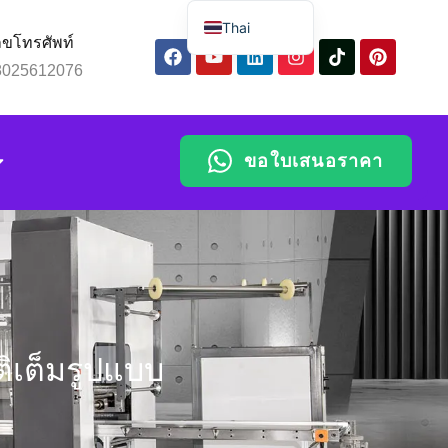
Thai
ขโทรศัพท์
English
8025612076
Spanish
Russian
ขอใบเสนอราคา
Arabic
Portuguese
Indonesian
Chinese
ิเต็มรูปแบบ