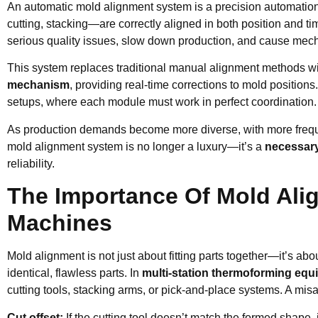
An automatic mold alignment system is a precision automation
cutting, stacking—are correctly aligned in both position and ti
serious quality issues, slow down production, and cause mec
This system replaces traditional manual alignment methods w
mechanism
, providing real-time corrections to mold positions. 
setups, where each module must work in perfect coordination.
As production demands become more diverse, with more freque
mold alignment system is no longer a luxury—it’s a
necessar
reliability.
The Importance Of Mold Ali
Machines
Mold alignment is not just about fitting parts together—it’s a
identical, flawless parts. In
multi-station thermoforming equ
cutting tools, stacking arms, or pick-and-place systems. A mi
Cut offset:
If the cutting tool doesn’t match the formed shape,