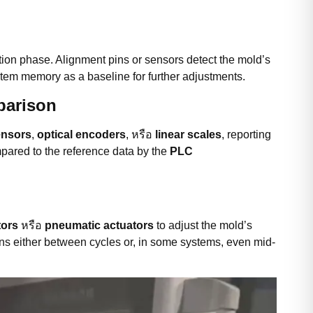
tion phase. Alignment pins or sensors detect the mold’s
ystem memory as a baseline for further adjustments.
parison
ensors
,
optical encoders
, หรือ
linear scales
, reporting
mpared to the reference data by the
PLC
tors
หรือ
pneumatic actuators
to adjust the mold’s
ppens either between cycles or, in some systems, even mid-