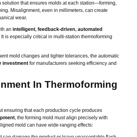
 solution that ensures molds at each station—forming,
ming. Misalignment, even in millimeters, can create
hanical wear.
ith an
intelligent, feedback-driven, automated
It is especially critical in multi-station thermoforming
nt mold changes and tighter tolerances, the automatic
y investment
for manufacturers seeking efficiency and
gnment In Thermoforming
bout ensuring that each production cycle produces
ipment
, the forming mold must align precisely with
saligned mold can have wide-ranging effects:
 it can damage the product or leave unacceptable flash