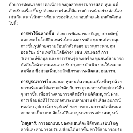
ด้วยการพัฒนาอย่างต่อเนื่องของอุตสาหกรรมการผลิต หุ่นยนต์
สำหรับเครื่องขึ้นรูปด้วยความร้อนก็มีความก้าวหน้าอย่างต่อเนื่อง
เช่นกัน แนวโน้มการพัฒนาของมันประกอบด้วยแง่มุมหลักดังต่อ
ไปนี้:
การทำให้ฉลาดขึ้น
: ด้วยการพัฒนาของปัญญาประดิษฐ์
และเทคโนโลยีอินเทอร์เน็ตของสรรพสิ่ง หุ่นยนต์ควบคุม
การขึ้นรูปด้วยความร้อนกำลังค่อยๆ บรรลุการควบคุม
อัจฉริยะ ผ่านเทคโนโลยีต่างๆ เช่น เซ็นเซอร์ การ
วิเคราะห์ข้อมูล และการเรียนรู้ของเครื่อง หุ่นยนต์สามารถ
ตัดสินใจด้วยตนเองและปรับปรุงการดำเนินงานให้เหมาะ
สมที่สุด ซึ่งช่วยเพิ่มประสิทธิภาพการผลิตและคุณภาพ.
การบูรณาการ
ในอนาคต หุ่นยนต์ควบคุมเครื่องขึ้นรูปด้วย
ความร้อนจะให้ความสำคัญกับการบูรณาการกับอุปกรณ์อื่น
ๆ มากขึ้น เพื่อสร้างสายการผลิตอัตโนมัติที่สมบูรณ์ ผ่าน
การเชื่อมต่อที่ไร้รอยต่อกับระบบสายพานลำเลียง อุปกรณ์
ทดสอบ อุปกรณ์บรรจุภัณฑ์ ฯลฯ กระบวนการผลิตทั้งหมด
จะกลายเป็นระบบอัตโนมัติและบูรณาการอย่างสมบูรณ์.
โมดูลาร์
: การออกแบบของหุ่นยนต์จะมีลักษณะเป็นโมดู
ลาร์และสามารถปรับเปลี่ยนได้มากขึ้น ทำให้สามารถปรับ