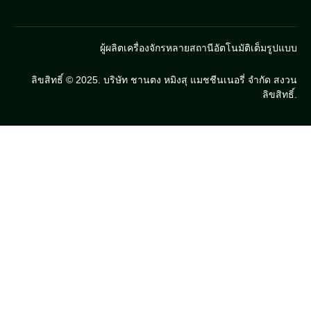
ผู้ผลิตเครื่องจักรหลายสถานีอัตโนมัติเต็มรูปแบบ
ลิขสิทธิ์ © 2025. บริษัท ชานตง หมิงสุ แมชชีนเนอรี่ จำกัด สงวน
ลิขสิทธิ์.