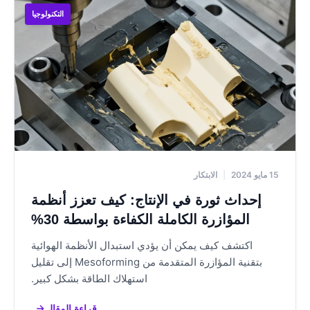
قدرات المراقبة والتحكم عن بُعد
تركيبات التشذيب وأدوات التثبيت
التكنولوجيا
التكامل مع أنظمة إدارة المصانع
تركيبات تفريغ الهواء المخصصة
معدات المناولة المتخصصة
 خاصة:
مقاييس فحص الجودة
أدوات الصيانة والإصلاح
أنظمة دوارة متعددة المحطات
الطباعة والتزيين على الخط
إزالة القِطع وتكديسها آلياً
الفحص الآلي للجودة
حاويات التحكم في المناخ
|
الابتكار
عازل للصوت لتقليل الضوضاء
إحداث ثورة في الإنتاج: كيف تعزز أنظمة
المؤازرة الكاملة الكفاءة بواسطة 30%
اكتشف كيف يمكن أن يؤدي استبدال الأنظمة الهوائية
بتقنية المؤازرة المتقدمة من Mesoforming إلى تقليل
استهلاك الطاقة بشكل كبير.
قراءة المقال