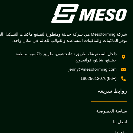
شركة Mesoforming هي شركة حديثة ومتطورة لتصنيع ماكينات التشكيل الحراري التي
اكينات والماكينات المساعدة والقوالب للعالم في مكان واحد.
داخل المصنع 14، طريق تشانغتشون، طريق داكسيو، منطقة
بينغ، شانتو، قوانغدونغ
jenny@mesoforming.c
(
سريعة
لخصوصية