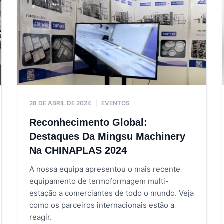
Sistemas rotativos multi-es
Impressão e decoração em l
Remoção e empilhamento ro
Inspeção de qualidade auto
Caixas de controlo de clima
Insonorização para redução 
28 DE ABRIL DE 2024
|
EVENTOS
Reconhecimento Global:
Destaques Da Mingsu Machinery
Na CHINAPLAS 2024
A nossa equipa apresentou o mais recente
equipamento de termoformagem multi-
estação a comerciantes de todo o mundo. Veja
como os parceiros internacionais estão a
reagir.