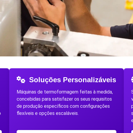
Soluções Personalizáveis
Máquinas de termoformagem feitas à medida,
concebidas para satisfazer os seus requisitos
o
de produção específicos com configurações
o
flexíveis e opções escaláveis.