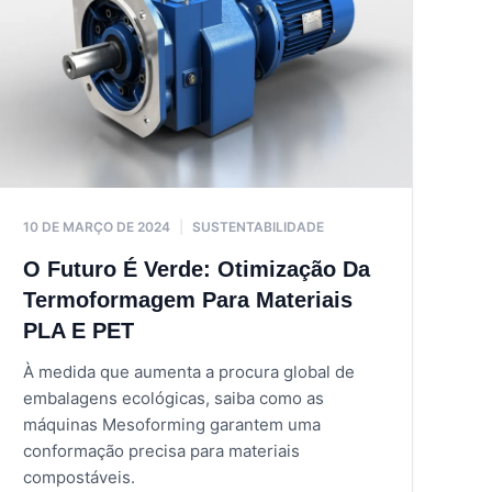
tação
inha
bótico de peças
matizada
tização
do ruído
10 DE MARÇO DE 2024
|
SUSTENTABILIDADE
O Futuro É Verde: Otimização Da
Termoformagem Para Materiais
PLA E PET
À medida que aumenta a procura global de
embalagens ecológicas, saiba como as
máquinas Mesoforming garantem uma
conformação precisa para materiais
compostáveis.