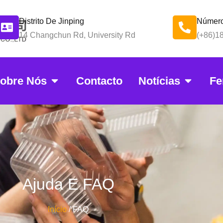
Distrito De Jinping
Número
14 Changchun Rd, University Rd
(+86)1
obre Nós
Contacto
Notícias
Fe
Ajuda E FAQ
Início
/ FAQ