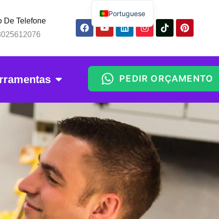
Portuguese
 De Telefone
English
8025612076
Spanish
Russian
rramentas
PEDIR ORÇAMENTO
Arabic
Indonesian
Thai
Chinese