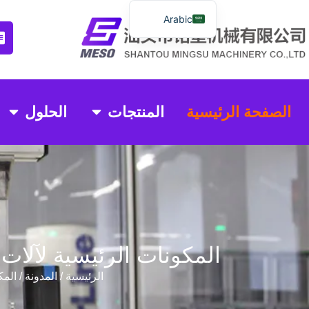
Arabic
English
Spanish
Russian
الصفحة الرئيسية
المنتجات
الحلول
Portuguese
Indonesian
Thai
Chinese
المكونات الرئيسية لآلات
الرئيسية
/
المدونة
/ المك