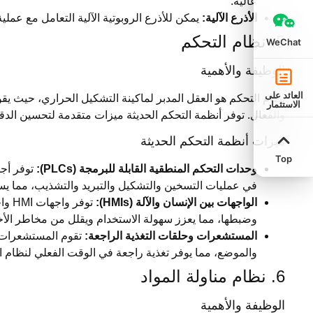
عالية.
الأذرع الآلية:
يمكن للأذرع الروبوتية الآلية التعامل مع عملي
5. نظام التحكم
WeChat
الوظيفة والأهمية
العائد على
نظام التحكم هو العقل المدبر لماكينة التشكيل الحراري، حيث ي
الاستثمار
والفعال. توفر أنظمة التحكم الحديثة ميزات متقدمة لتحسين الدقة
ميزات أنظمة التحكم الحديثة
Top
وحدات التحكم المنطقية القابلة للبرمجة (PLCs):
توفر أجهز
في عمليات التسخين والتشكيل والتبريد والتشذيب، مما يسم
الواجهات بين الإنسان والآلة (HMIs):
توفر
وضبطها، مما يعزز سهولة الاستخدام ويقلل من مخاطر الأخ
المستشعرات وحلقات التغذية الراجعة:
تقوم المستشعرات ا
والموضع، مما يوفر تغذية راجعة في الوقت الفعلي لنظام 
6. نظام مناولة المواد
الوظيفة والأهمية