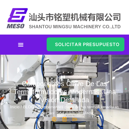
SOLICITAR PRESUPUESTO
Componentes Clave De Las
Termoformadoras Modernas: Una
Visión Detallada
Inicio
/
BLOG
/ Componentes clave de las termoformadoras
modernas: Una visión detallada