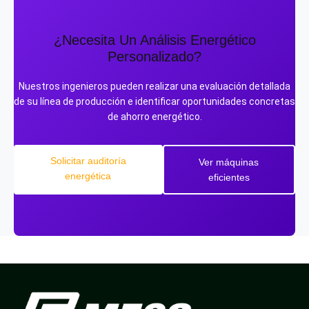
por unidad si los calentadores pueden mantener la
temperatura de forma eficiente. El tiempo de ciclo
óptimo equilibra la tasa de producción con la eficiencia
¿Necesita Un Análisis Energético
térmica.
Personalizado?
Nuestros ingenieros pueden realizar una evaluación detallada
de su línea de producción e identificar oportunidades concretas
de ahorro energético.
Solicitar auditoría
Ver máquinas
energética
eficientes