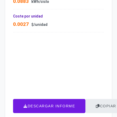
0.0883
kWh/ciclo
Coste por unidad
0.0027
$/unidad
DESCARGAR INFORME
COPIAR