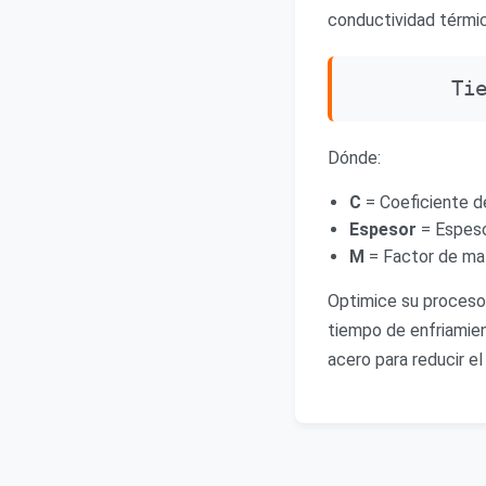
conductividad térmic
Ti
Dónde:
C
= Coeficiente de
Espesor
= Espeso
M
= Factor de mate
Optimice su proceso
tiempo de enfriamien
acero para reducir el