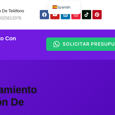
Spanish
 De Teléfono
English
8025612076
Russian
Arabic
to Con
Portuguese
SOLICITAR PRESUP
ón De
Indonesian
Thai
Chinese
iamiento
ón De