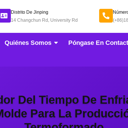
Distrito De Jinping
Número
14 Changchun Rd, University Rd
(+86)1
Quiénes Somos
Póngase En Contac
 De Refrigeraci
Termoformado
or Del Tiempo De Enfr
Molde Para La Producci
Termoformado