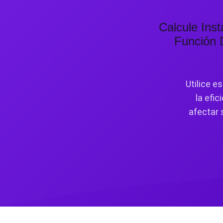
Calcule Ins
Función D
Utilice e
la efi
afectar s