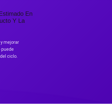
 Estimado En
ducto Y La
 y mejorar
o puede
del ciclo.