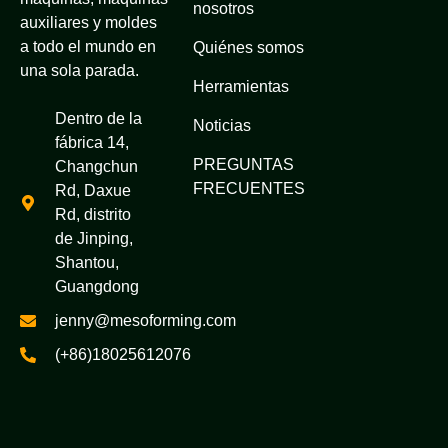
nosotros
auxiliares y moldes
a todo el mundo en
Quiénes somos
una sola parada.
Herramientas
Dentro de la
Noticias
fábrica 14,
PREGUNTAS
Changchun
FRECUENTES
Rd, Daxue
Rd, distrito
de Jinping,
Shantou,
Guangdong
jenny@mesoforming.com
(+86)18025612076