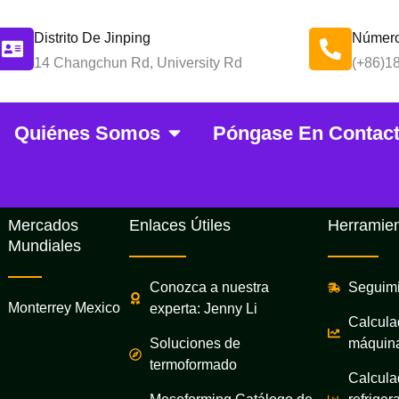
Distrito De Jinping
Número
14 Changchun Rd, University Rd
(+86)1
Quiénes Somos
Póngase En Contac
 De Costes De M
Mercados
Enlaces Útiles
Herramien
Mundiales
Conozca a nuestra
Seguimi
Monterrey Mexico
experta: Jenny Li
Calcula
Soluciones de
máquin
termoformado
Calcula