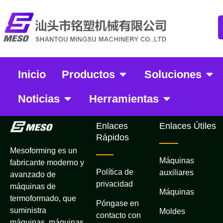
Inicio
Productos
Soluciones
Calculadora
Noticias
Herramientas
Enlaces
Enlaces Útiles
Rápidos
Mesoforming es un
Máquinas
fabricante moderno y
Política de
auxiliares
avanzado de
privacidad
máquinas de
Máquinas
termoformado, que
Póngase en
suministra
Moldes
contacto con
máquinas, máquinas