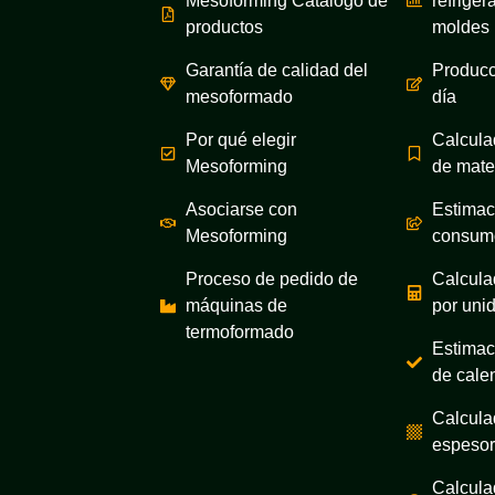
Mesoforming Catálogo de
refriger
productos
moldes
Garantía de calidad del
Producc
mesoformado
día
Por qué elegir
Calcula
Mesoforming
de mate
Asociarse con
Estimac
Mesoforming
consumo
Proceso de pedido de
Calcula
máquinas de
por uni
termoformado
Estimac
de cale
Calcula
espesor
Calcula