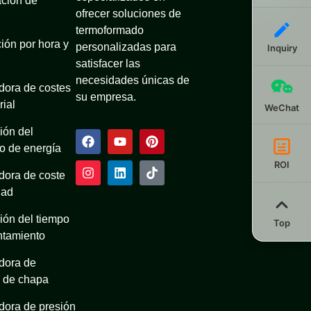
ación de
ofrecer soluciones de
termoformado
ión por hora y
personalizadas para
Inquiry
satisfacer las
necesidades únicas de
dora de costes
su empresa.
rial
WeChat
ión del
 de energía
ROI
dora de coste
dad
ión del tiempo
Top
ntamiento
dora de
 de chapa
dora de presión