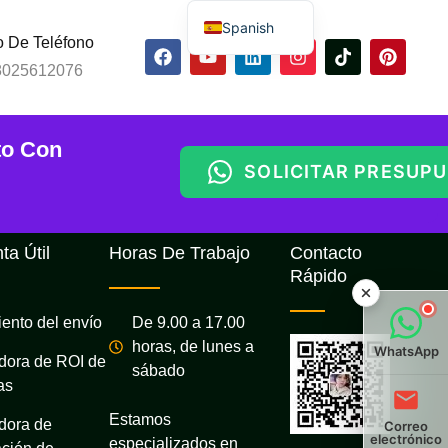
Spanish
 De Teléfono
English
8025612076
Russian
Arabic
to Con
Portuguese
SOLICITAR PRESUP
aterial
Indonesian
Thai
ta Útil
Horas De Trabajo
Contacto
Chinese
Rápido
ento del envío
De 9.00 a 17.00
horas, de lunes a
WhatsApp
dora de ROI de
sábado
as
Estamos
dora de
Correo
electrónico
especializados en