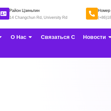
Район Цзиньпин
Номер
14 Changchun Rd, University Rd
(+86)1
О Нас
Связаться С
Новости