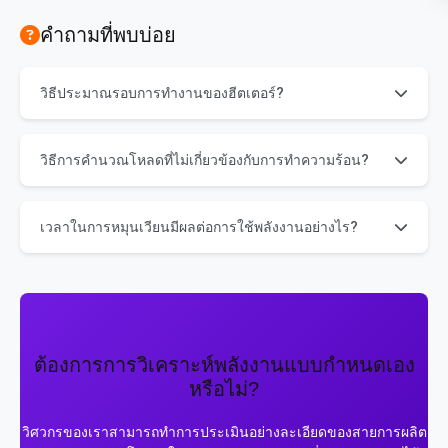
คำถามที่พบบ่อย
วิธีประมาณรอบการทำงานของฮีตเตอร์?
รอบการทำงาน (duty cycle) แสดงเป็นเปอร์เซ็นต์ของเวลาที่
ฮีตเตอร์ได้รับพลังงานจริงในหนึ่งรอบการทำงาน สำหรับการ
วิธีการคำนวณโหลดที่ไม่เกี่ยวข้องกับการทำความร้อน?
วัดที่แม่นยำ ให้ใช้เครื่องบันทึกพลังงาน สำหรับการประมาณ
การ: การสังเกตจับเวลา (เช่น ฮีตเตอร์ทำงาน 45 วินาทีในรอบ
รวมปั๊มสูญญากาศ, ระบบไฮดรอลิก, ไดรฟ์ และระบบควบคุม
60 วินาที = รอบการทำงาน 75%) หรือดูจากข้อมูลจำเพาะของ
ไว้ใน "โหลดอื่นๆ" ค่าทั่วไป: ปั๊มสูญญากาศ 1.5-5 กิโลวัตต์, ปั๊ม
เวลาในการหมุนเวียนมีผลต่อการใช้พลังงานอย่างไร?
เครื่องจักร.
ไฮดรอลิก 2-7 กิโลวัตต์, ไดรฟ์เซอร์โว 0.5-3 กิโลวัตต์ ตรวจ
สอบป้ายชื่อมอเตอร์หรือค่ากำลังไฟฟ้าที่กำหนดเพื่อความถูก
รอบที่สั้นลงจะเพิ่มการใช้พลังงานต่อชั่วโมง (รอบมากขึ้นต่อ
ต้อง.
ชั่วโมง) แต่อาจลดการใช้พลังงานต่อหน่วยได้หากเครื่อง
ทำความร้อนสามารถรักษาอุณหภูมิได้อย่างมีประสิทธิภาพ
เวลาของรอบที่เหมาะสมจะสมดุลระหว่างอัตราการผลิตกับ
ประสิทธิภาพทางความร้อน.
ต้องการการวิเคราะห์พลังงานแบบกำหนดเอง
หรือไม่?
วิศวกรของเราสามารถทำการประเมินอย่างละเอียดของสายการผลิต