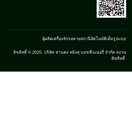
ผู้ผลิตเครื่องจักรหลายสถานีอัตโนมัติเต็มรูปแบบ
ลิขสิทธิ์ © 2025. บริษัท ชานตง หมิงสุ แมชชีนเนอรี่ จำกัด สงวน
ลิขสิทธิ์.