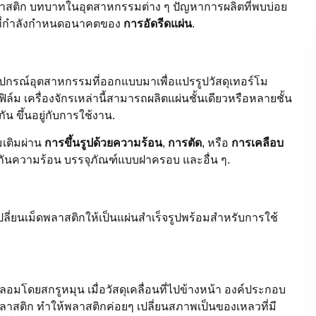
พลาสติก บทบาทในอุตสาหกรรมต่าง ๆ ปัญหาการผลิตที่พบบ่อย
ีที่กำลังกำหนดอนาคตของ
การอัดรีดแผ่น
.
อุปกรณ์อุตสาหกรรมที่ออกแบบมาเพื่อแปรรูปวัสดุเทอร์โม
์ม เครื่องจักรเหล่านี้สามารถผลิตแผ่นชั้นเดียวหรือหลายชั้น
 ขึ้นอยู่กับการใช้งาน.
มเติมผ่าน
การขึ้นรูปด้วยความร้อน
,
การตัด
, หรือ
การเคลือบ
วนกันความร้อน บรรจุภัณฑ์แบบฝาครอบ และอื่น ๆ.
ี่ยนเม็ดพลาสติกให้เป็นแผ่นสำเร็จรูปพร้อมสำหรับการใช้
งหลอมโดยสกรูหมุน เมื่อวัสดุเคลื่อนที่ไปข้างหน้า องค์ประกอบ
ติก ทำให้พลาสติกค่อยๆ เปลี่ยนสภาพเป็นของเหลวที่มี