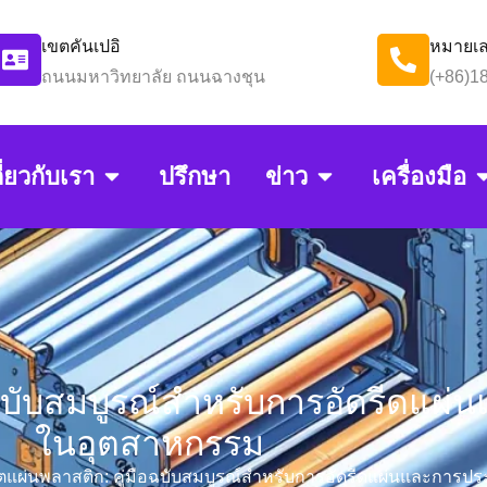
เขตคันเปอิ
หมายเล
ถนนมหาวิทยาลัย ถนนฉางชุน
(+86)1
ี่ยวกับเรา
ปรึกษา
ข่าว
เครื่องมือ
อฉบับสมบูรณ์สำหรับการอัดรีดแผ่
ในอุตสาหกรรม
ิตแผ่นพลาสติก: คู่มือฉบับสมบูรณ์สำหรับการอัดรีดแผ่นและการป