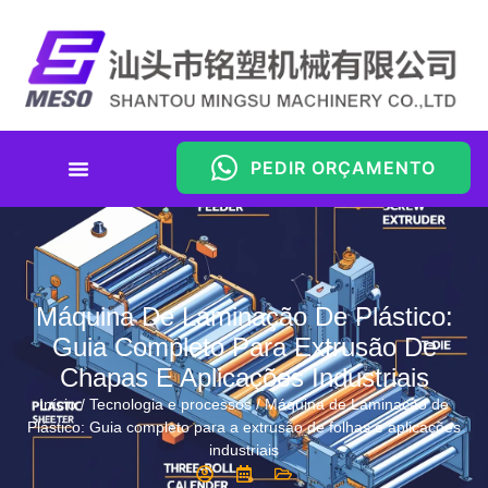
PEDIR ORÇAMENTO
Máquina De Laminação De Plástico:
Guia Completo Para Extrusão De
Chapas E Aplicações Industriais
Início
/
Tecnologia e processos
/ Máquina de Laminação de
Plástico: Guia completo para a extrusão de folhas e aplicações
industriais