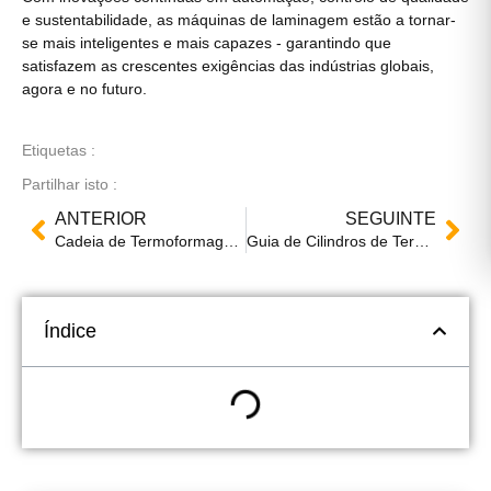
e sustentabilidade, as máquinas de laminagem estão a tornar-
se mais inteligentes e mais capazes - garantindo que
satisfazem as crescentes exigências das indústrias globais,
agora e no futuro.
Etiquetas :
Partilhar isto :
ANTERIOR
SEGUINTE
Cadeia de Termoformagem: Componente chave para máquinas de termoformagem multi-estação
Guia de Cilindros de Termoformagem: Como os sistemas pneumáticos melhoram as máquinas de moldagem por pressão positiva e negativa
Índice