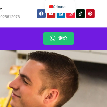
Chinese
码
English
8025612076
Spanish
Russian
询价
Arabic
Portuguese
Indonesian
Thai