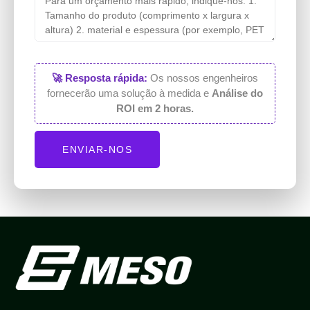
🚀 Resposta rápida:
Os nossos engenheiros
fornecerão uma solução à medida e
Análise do
ROI em 2 horas.
ENVIAR-NOS