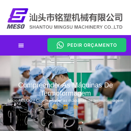
PEDIR ORÇAMENTO
Compreender As Máquinas De
Termoformagem
Início
/
BLOG
/ Compreender as máquinas de termoformagem