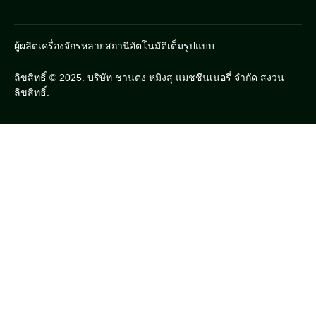
ผู้ผลิตเครื่องจักรหลายสถานีอัตโนมัติเต็มรูปแบบ
ลิขสิทธิ์ © 2025. บริษัท ชานตง หมิงสุ แมชชีนเนอรี่ จำกัด สงวน
ลิขสิทธิ์.