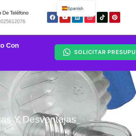
Spanish
 De Teléfono
English
8025612076
Russian
Arabic
to Con
Portuguese
SOLICITAR PRESUP
Indonesian
Thai
Chinese
jas Y Desventajas
jas