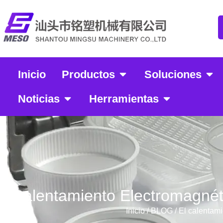
Inicio
Productos
Soluciones
Noticias
Herramientas
Calentamiento Electromagnét
Inicio
/
BLOG
/ El calentam