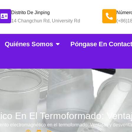
Distrito De Jinping
Número
14 Changchun Rd, University Rd
(+86)1
Quiénes Somos
Póngase En Contac
ico En El Termoformado: Venta
iento electromagnético en el termoformado: Ventajas y desventa