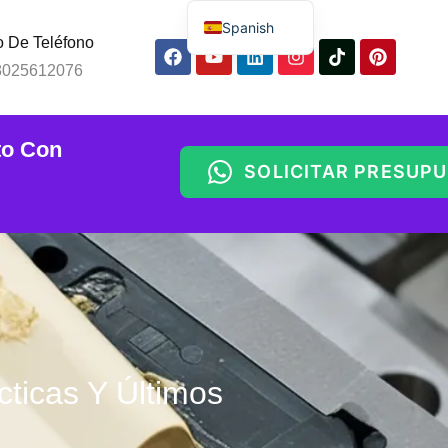
Spanish
 De Teléfono
English
8025612076
Russian
Arabic
to Con
Portuguese
SOLICITAR PRESUP
Indonesian
Thai
Chinese
icas Y Últimos