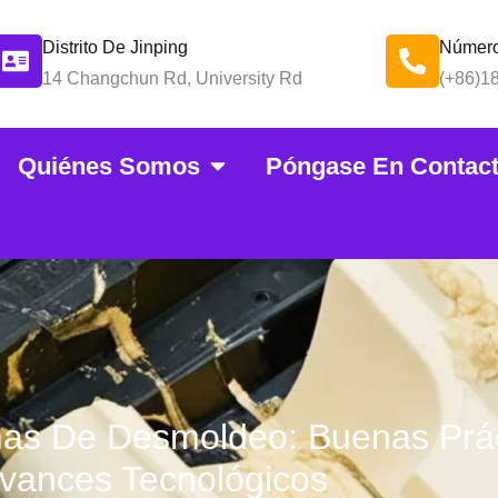
Distrito De Jinping
Número
14 Changchun Rd, University Rd
(+86)1
Quiénes Somos
Póngase En Contac
as De Desmoldeo: Buenas Práct
vances Tecnológicos