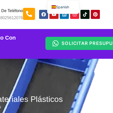
Spanish
 De Teléfono
English
18025612076
Russian
Arabic
to Con
Portuguese
SOLICITAR PRESUP
Indonesian
Thai
Chinese
eriales Plásticos
s