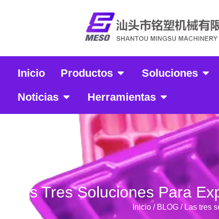
Inicio
Productos
Soluciones
Noticias
Herramientas
Las Tres Soluciones Para Ex
Inicio
/
BLOG
/ Las tres 