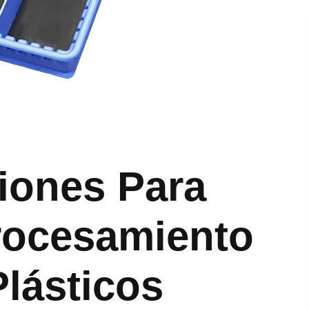
iones Para
rocesamiento
Plásticos