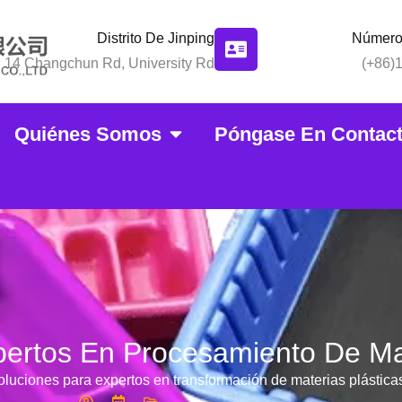
Distrito De Jinping
Número
14 Changchun Rd, University Rd
(+86)
Quiénes Somos
Póngase En Contac
pertos En Procesamiento De Mat
soluciones para expertos en transformación de materias plástica