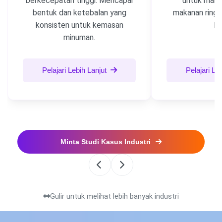
berkecepatan tinggi. Mencapai
untuk makan
bentuk dan ketebalan yang
makanan ringa
konsisten untuk kemasan
be
minuman.
Pelajari Lebih Lanjut
Pelajari Le
Minta Studi Kasus Industri
Gulir untuk melihat lebih banyak industri