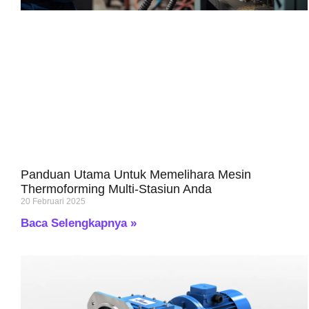
Panduan Utama Untuk Memelihara Mesin
Thermoforming Multi-Stasiun Anda
20 Februari 2025
Baca Selengkapnya »