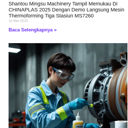
Shantou Mingsu Machinery Tampil Memukau Di
CHINAPLAS 2025 Dengan Demo Langsung Mesin
Thermoforming Tiga Stasiun MS7260
10 Mei 2025
Baca Selengkapnya »