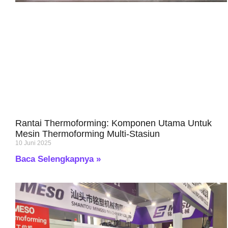
Rantai Thermoforming: Komponen Utama Untuk
Mesin Thermoforming Multi-Stasiun
10 Juni 2025
Baca Selengkapnya »