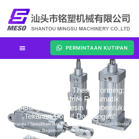
PERMINTAAN KUTIPAN
Panduan Silinder Thermoforming:
Bagaimana Sistem Pneumatik
Meningkatkan Mesin Pembentuk
Tekanan Positif Dan Negatif
Beranda
/
Spesifikasi dan Panduan Teknis
/ Panduan Silinder
Thermoforming: Bagaimana Sistem Pneumatik Meningkatkan
Mesin Pembentuk Tekanan Positif dan Negatif