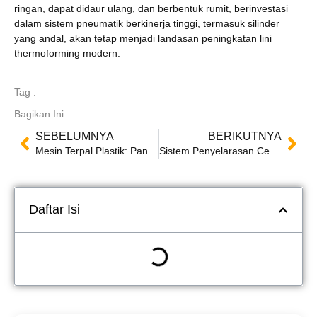
ringan, dapat didaur ulang, dan berbentuk rumit, berinvestasi
dalam sistem pneumatik berkinerja tinggi, termasuk silinder
yang andal, akan tetap menjadi landasan peningkatan lini
thermoforming modern.
Tag :
Bagikan Ini :
SEBELUMNYA
BERIKUTNYA
Mesin Terpal Plastik: Panduan Lengkap untuk Ekstrusi Lembaran dan Aplikasi Industri
Sistem Penyelarasan Cetakan Otomatis di Mesin Thermoforming: Meningkatkan Presisi dan Efisiensi
Daftar Isi