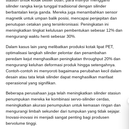
stasiun untuk kotak blister buah, para insinyur mengganti
silinder rangka kerja tunggal tradisional dengan silinder
berbantalan kerja ganda. Mereka juga menambahkan sensor
magnetik untuk umpan balik posisi, mencapai penjepitan dan
penutupan cetakan yang tersinkronisasi. Peningkatan ini
meningkatkan tingkat kelulusan pembentukan sebesar 12% dan
mengurangi waktu henti sebesar 30%.
Dalam kasus lain yang melibatkan produksi kotak lipat PET,
optimalisasi langkah silinder pelontar dan penambahan
peredam kejut menghasilkan peningkatan throughput 20% dan
mengurangi keluhan deformasi produk hingga setengahnya.
Contoh-contoh ini menyoroti bagaimana perubahan kecil dalam
desain atau tata letak silinder dapat menghasilkan manfaat
operasional yang signifikan.
Beberapa perusahaan juga telah meningkatkan silinder stasiun
penumpukan mereka ke kombinasi servo-silinder cerdas,
meningkatkan akurasi penumpukan untuk kemasan ringan dan
mengurangi limbah sekunder dari tumpukan yang tidak sejajar.
Inovasi-inovasi ini menjadi sangat penting bagi produsen
bervolume tinggi.