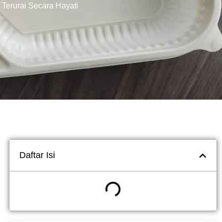
 Terurai Secara Hayati
Daftar Isi