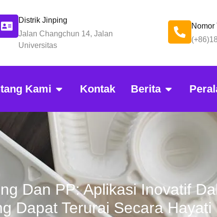
Distrik Jinping
Nomor 
Jalan Changchun 14, Jalan
(+86)1
Universitas
ntang Kami
Kontak
Berita
Peral
g Dan PP: Aplikasi Inovatif Da
g Dapat Terurai Secara Hayati