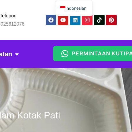
Indonesian
Telepon
English
8025612076
Spanish
Russian
Arabic
atan
PERMINTAAN KUTIP
Portuguese
Thai
Chinese
lam Kotak Pati