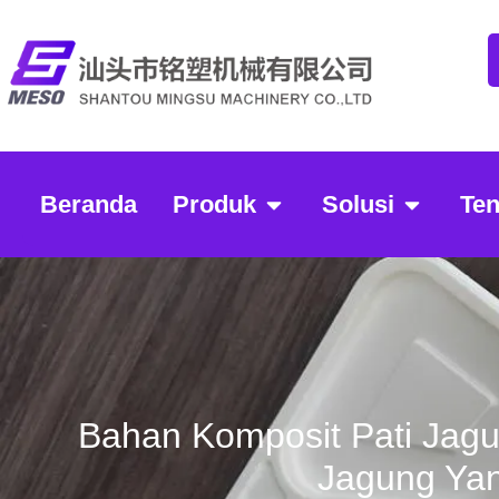
Beranda
Produk
Solusi
Te
Bahan Komposit Pati Jagun
Jagung Yan