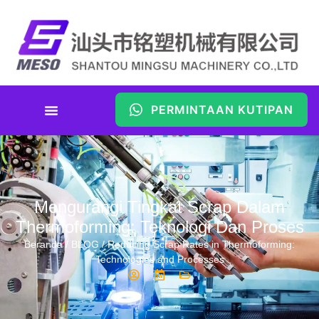
PERMINTAAN KUTIPAN
Mengurangi Tingkat Scrap Dalam
Thermoforming: Teknologi Dan Proses
Beranda
/
BLOG
/ Reducing Scrap Rates in Thermoforming:
Technologies and Processes