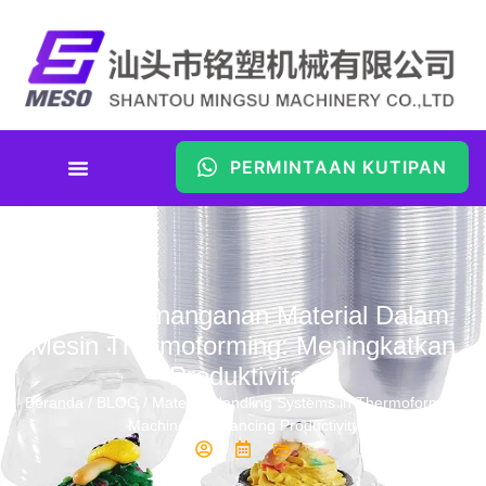
PERMINTAAN KUTIPAN
Sistem Penanganan Material Dalam
Mesin Thermoforming: Meningkatkan
Produktivitas
Beranda
/
BLOG
/ Material Handling Systems in Thermoforming
Machines: Enhancing Productivity