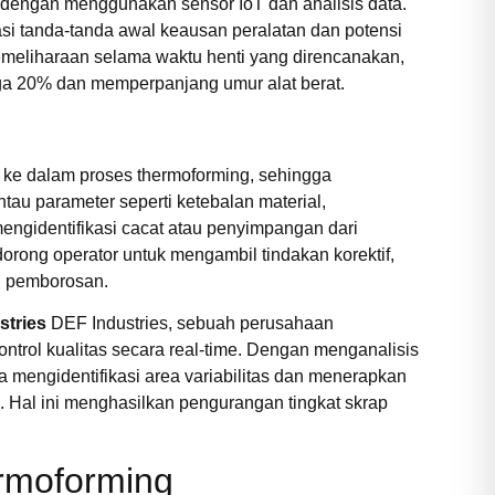
 dengan menggunakan sensor IoT dan analisis data.
asi tanda-tanda awal keausan peralatan dan potensi
meliharaan selama waktu henti yang direncanakan,
gga 20% dan memperpanjang umur alat berat.
ke dalam proses thermoforming, sehingga
au parameter seperti ketebalan material,
engidentifikasi cacat atau penyimpangan dari
dorong operator untuk mengambil tindakan korektif,
i pemborosan.
stries
DEF Industries, sebuah perusahaan
trol kualitas secara real-time. Dengan menganalisis
mengidentifikasi area variabilitas dan menerapkan
 Hal ini menghasilkan pengurangan tingkat skrap
ermoforming