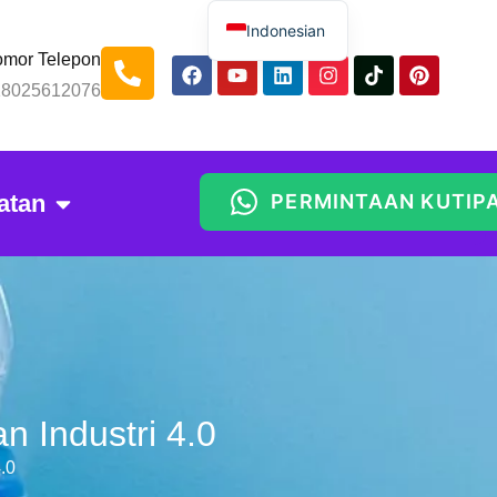
Indonesian
mor Telepon
English
18025612076
Spanish
Russian
Arabic
atan
PERMINTAAN KUTIP
Portuguese
Thai
Chinese
n Industri 4.0
.0