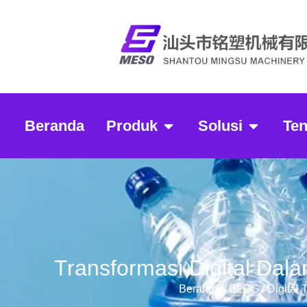
Beranda
Produk
Solusi
Te
Transformasi Digital Dal
Beranda
/
BLOG
/ Digital