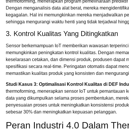
thermoforming, menerapkan program pemeliharaan prediktif
Dengan menganalisis data alat berat, mereka mengidentifik
kegagalan. Hal ini memungkinkan mereka menjadwalkan pe
sehingga mengurangi waktu henti yang tidak terjadwal hin
3. Kontrol Kualitas Yang Ditingkatkan
Sensor berkemampuan IoT memberikan wawasan terperinci 
memungkinkan peningkatan kontrol kualitas. Dengan memant
keselarasan cetakan, dan dimensi produk, produsen dapat m
spesifikasi secara real-time. Peringatan otomatis dapat men
memastikan kualitas produk yang konsisten dan mengurang
Studi Kasus 3: Optimalisasi Kontrol Kualitas di DEF Indu
thermoforming, menerapkan sensor IoT untuk pemantauan kon
data yang dikumpulkan selama proses pembentukan, mereka 
penyesuaian proses untuk meningkatkan konsistensi produk.
sebesar 30% dan meningkatkan kepuasan pelanggan.
Peran Industri 4.0 Dalam Th