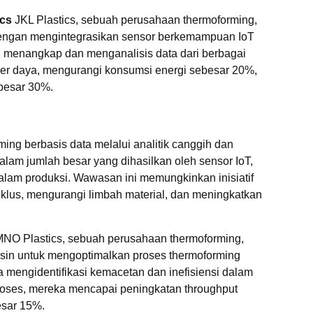
ics
JKL Plastics, sebuah perusahaan thermoforming,
 dengan mengintegrasikan sensor berkemampuan IoT
n menangkap dan menganalisis data dari berbagai
er daya, mengurangi konsumsi energi sebesar 20%,
ebesar 30%.
ing berbasis data melalui analitik canggih dan
lam jumlah besar yang dihasilkan oleh sensor IoT,
 dalam produksi. Wawasan ini memungkinkan inisiatif
iklus, mengurangi limbah material, dan meningkatkan
NO Plastics, sebuah perusahaan thermoforming,
esin untuk mengoptimalkan proses thermoforming
a mengidentifikasi kemacetan dan inefisiensi dalam
proses, mereka mencapai peningkatan throughput
esar 15%.