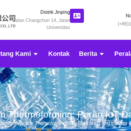
Distrik Jinping
No
Jalan Changchun 14, Jalan
(+86)
Universitas
ntang Kami
Kontak
Berita
Peral
am Thermoforming: Peran IoT Da
 Transformation in Thermoforming: The Role of IoT and Industry 4