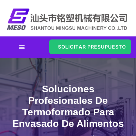
SOLICITAR PRESUPUESTO
Soluciones De Termoformado
/
Inicio
Soluciones de termoformado para envasado de alimentos
Para Envasado De Alimentos
Soluciones
Profesionales De
Termoformado Para
Envasado De Alimentos